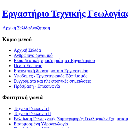
Εργαστήριο Τεχνικής Γεωλογίας
Αρχική Σελίδα
Αναζήτηση
Κύριο μενού
Αρχική Σελίδα
Ανθρώπινο δυναμικό
Εκπαιδευτικές δραστηριότητες Εργαστηρίου
Πεδία Έρευνας
Ερευνητική δραστηριότητα Εργαστηρίου
Υποδομές - Εργαστηριακός Εξοπλισμός
Συγγράματα και ηλεκτρονικές σημειώσεις
Πρόσβαση - Επικοινωνία
Φοιτητική γωνιά
Τεχνική Γεωλογία Ι
Τεχνική Γεωλογία ΙΙ
Βελτίωση Γεωτεχνικής Συμπεριφοράς Γεωλογικών Σχηματισ
Εφαρμοσμένη Υδρογεωλογία