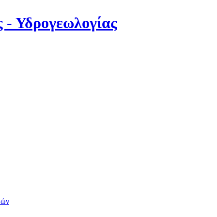
 - Υδρογεωλογίας
μών