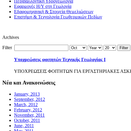
Περιβάλλοντική Υδρογεωλογία
Εφαρμογές Η/Υ στη Γεωλογία
Εδαφομηχανική & Στοιχεία Θεμελιώσεων
Επιστήμη & Τεχνολογία Γεωθερμικών Πεδίων
Archives
Filter
Filter
Υποχρεώσεις φοιτητών Τεχνικής Γεωλογίας Ι
ΥΠΟΧΡΕΩΣΕΙΣ ΦΟΙΤΗΤΩΝ ΓΙΑ ΕΡΓΑΣΤΗΡΙΑΚΕΣ ΑΣΚΗΣΕΙΣΤΕΧ
Νέα και Ανακοινώσεις
January, 2013
September, 2012
March, 2012
February, 2012
November, 2011
October, 2011
June, 2011
May, 2011