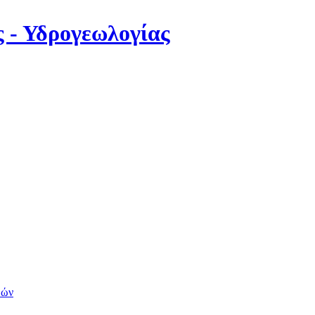
 - Υδρογεωλογίας
μών