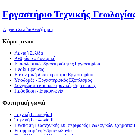
Εργαστήριο Τεχνικής Γεωλογίας
Αρχική Σελίδα
Αναζήτηση
Κύριο μενού
Αρχική Σελίδα
Ανθρώπινο δυναμικό
Εκπαιδευτικές δραστηριότητες Εργαστηρίου
Πεδία Έρευνας
Ερευνητική δραστηριότητα Εργαστηρίου
Υποδομές - Εργαστηριακός Εξοπλισμός
Συγγράματα και ηλεκτρονικές σημειώσεις
Πρόσβαση - Επικοινωνία
Φοιτητική γωνιά
Τεχνική Γεωλογία Ι
Τεχνική Γεωλογία ΙΙ
Βελτίωση Γεωτεχνικής Συμπεριφοράς Γεωλογικών Σχηματισ
Εφαρμοσμένη Υδρογεωλογία