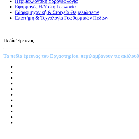
Περιβάλλοντική Υδρογεωλογία
Εφαρμογές Η/Υ στη Γεωλογία
Εδαφομηχανική & Στοιχεία Θεμελιώσεων
Επιστήμη & Τεχνολογία Γεωθερμικών Πεδίων
Πεδία Έρευνας
Τα πεδία έρευνας του Εργαστηρίου, περιλαμβάνουν τις ακόλουθε
Τη θεώρηση της τεχνικογεωλογικής συμπεριφοράς των γεωλ
Τη μελέτη και αντιμετώπιση των φυσικών καταστροφικών φαιν
Τη Προστασία Πολιτιστικής Κληρονομιάς (Διερεύνηση γεωτε
Το προσδιορισμό των φυσικομηχανικών ιδιοτήτων εδαφικών 
Την έρευνα γεωλογικής καταλληλότητας περιοχών (επεκτάσε
Τη προστασία του περιβάλλοντος από κινδύνους που άπτονται
Τη διαχείριση των υδατικών πόρων
Τον έλεγχο της Ποιότητας των υδατικών πόρων
Την αξιοποίηση θερμομεταλλικών νερών και νερών εμφιάλω
Το τεχνητό εμπλουτισμό υπόγειων υδροφόρων
Τη μαθηματική προσομοίωση των υπόγειων ροών και της δι