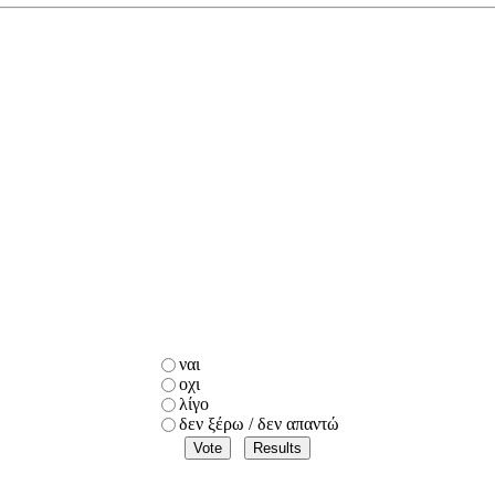
ναι
οχι
λίγο
δεν ξέρω / δεν απαντώ